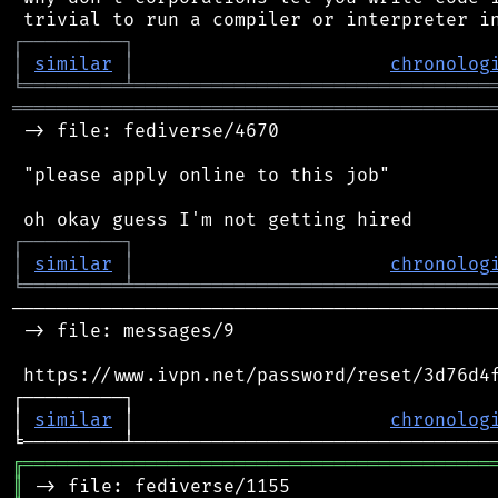
┌
─
─
─
─
─
─
─
─
─
┐
│
similar
│
chronolog
╘
═════════
╧
════════════════════════════════
═══════════════════════════════════════════
 -> file: fediverse/4670

 "please apply online to this job"

┌
─
─
─
─
─
─
─
─
─
┐
│
similar
│
chronolog
╘
═════════
╧
════════════════════════════════
────────────────────────────────────────────
 -> file: messages/9

 https://www.ivpn.net/password/reset/3d76d4f
┌─────────┐                                 
│ 
similar
 │                       
chronolog
╔
══════════════════════════════════════════
║