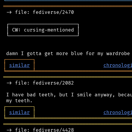
╘
═════════
╧
════════════════════════════════
═══════════════════════════════════════════
 -> file: fediverse/2470

 ┌───────────────────────┐

 │ CW: cursing-mentioned │

 └───────────────────────┘

┌
─
─
─
─
─
─
─
─
─
┐
│
similar
│
chronolog
╘
═════════
╧
════════════════════════════════
═══════════════════════════════════════════
 -> file: fediverse/2082

 I have bad teeth, but I smile anyway, becau
┌
─
─
─
─
─
─
─
─
─
┐
│
similar
│
chronolog
╘
═════════
╧
════════════════════════════════
═══════════════════════════════════════════
 -> file: fediverse/4428
