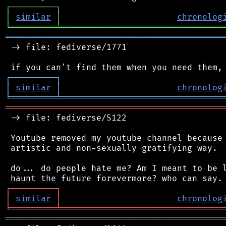
┌
─
─
─
─
─
─
─
─
─
┐
│
similar
│
chronolog
╘
═════════
╧
════════════════════════════════
═══════════════════════════════════════════
 -> file: fediverse/1771

┌
─
─
─
─
─
─
─
─
─
┐
│
similar
│
chronolog
╘
═════════
╧
════════════════════════════════
═══════════════════════════════════════════
 -> file: fediverse/5122

 Youtube removed my youtube channel because 
 artistic and non-sexually gratifying way.

 do... do people hate me? Am I meant to be l
┌
─
─
─
─
─
─
─
─
─
┐
│
similar
│
chronolog
╘
═════════
╧
════════════════════════════════
═══════════════════════════════════════════