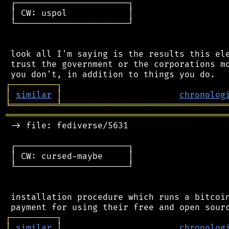
 ┌──────────────────────┐

 │ CW: uspol            │

 └──────────────────────┘

 look all I'm saying is the results this ele
 trust the government or the corporations mo
┌
─
─
─
─
─
─
─
─
─
┐
│
similar
│
chronolog
╘
═════════
╧
════════════════════════════════
═══════════════════════════════════════════
 -> file: fediverse/5631

 ┌──────────────────────┐

 │ CW: cursed-maybe     │

 └──────────────────────┘

 installation procedure which runs a bitcoin
┌
─
─
─
─
─
─
─
─
─
┐
│
similar
│
chronolog