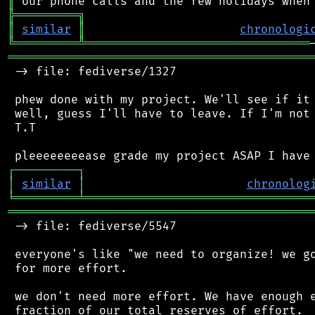
║
╠
═
═
═
═
═
═
═
═
═
╗
║
similar
║
chronologi
╚
═════════
╩
════════════════════════════════
═══════════════════════════════════════════
 -> file: fediverse/1327

 phew done with my project. We'll see if it 
 well, guess I'll have to leave. If I'm not 
 T.T

┌
─
─
─
─
─
─
─
─
─
┐
│
similar
│
chronolog
╘
═════════
╧
════════════════════════════════
═══════════════════════════════════════════
 -> file: fediverse/5547

 everyone's like "we need to organize! we go
 for more effort.

 we don't need more effort. We have enough e
 fraction of our total reserves of effort.
