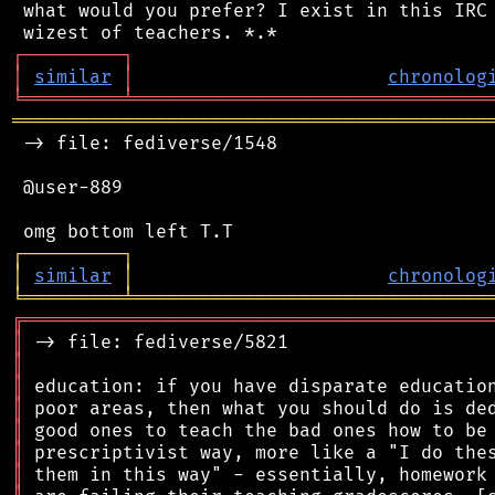
 what would you prefer? I exist in this IRC 
┌
─
─
─
─
─
─
─
─
─
┐
│
similar
│
chronolog
╘
═════════
╧
════════════════════════════════
═══════════════════════════════════════════
 -> file: fediverse/1548

 @user-889

┌
─
─
─
─
─
─
─
─
─
┐
│
similar
│
chronolog
╘
═════════
╧
════════════════════════════════
╔
══════════════════════════════════════════
║
║
║
║
║
║
║