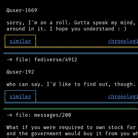
 @user-1669

 sorry, I'm on a roll. Gotta speak my mind, 
┌
─
─
─
─
─
─
─
─
─
┐
│
similar
│
chronolog
╘
═════════
╧
════════════════════════════════
═══════════════════════════════════════════
 -> file: fediverse/4912

 @user-192

┌
─
─
─
─
─
─
─
─
─
┐
│
similar
│
chronolog
╘
═════════
╧
════════════════════════════════
═══════════════════════════════════════════
 -> file: messages/200

 What if you were required to own stock for 
 and the government would buy it from you wh