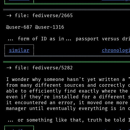
╘
═════════
╧
════════════════════════════════
═══════════════════════════════════════════
 -> file: fediverse/2665

 @user-687 @user-1316

┌
─
─
─
─
─
─
─
─
─
┐
│
similar
│
chronolog
╘
═════════
╧
════════════════════════════════
═══════════════════════════════════════════
 -> file: fediverse/5282

 I wonder why someone hasn't yet written a "
 from many different sources and correctly c
 able to efficiently find exactly where the 
 even if they're installed for a different s
 it encountered an error, it moved one more 
 manager until eventually everything is in o
┌
─
─
─
─
─
─
─
─
─
┐