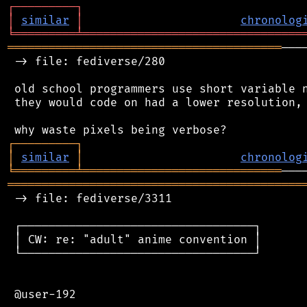
┌
─
─
─
─
─
─
─
─
─
┐
│
similar
│
chronolog
╘
═════════
╧
════════════════════════════════
════════════════════════════════════════
───
 -> file: fediverse/280

 old school programmers use short variable n
 they would code on had a lower resolution, 
┌
─
─
─
─
─
─
─
─
─
┐
│
similar
│
chronolog
╘
═════════
╧
═════════════════════════════
═══════════════════════════════════════════
 -> file: fediverse/3311

 ┌──────────────────────────────────┐

 │ CW: re: "adult" anime convention │

 └──────────────────────────────────┘

 @user-192
