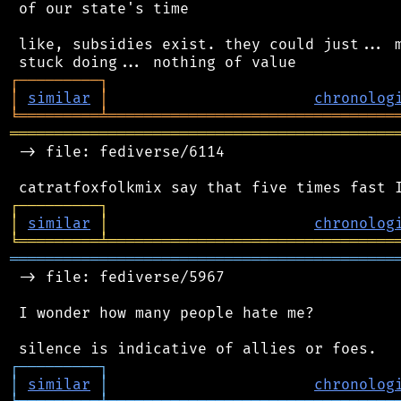
 of our state's time

 like, subsidies exist. they could just... m
┌
─
─
─
─
─
─
─
─
─
┐
│
similar
│
chronolog
╘
═════════
╧
════════════════════════════════
═══════════════════════════════════════════
 -> file: fediverse/6114

┌
─
─
─
─
─
─
─
─
─
┐
│
similar
│
chronolog
╘
═════════
╧
════════════════════════════════
═══════════════════════════════════════════
 -> file: fediverse/5967

 I wonder how many people hate me?

┌
─
─
─
─
─
─
─
─
─
┐
│
similar
│
chronolog