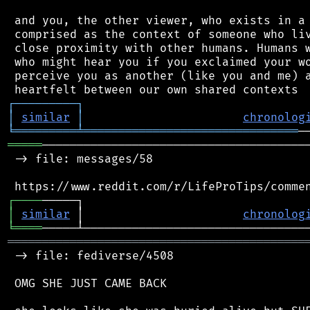
 and you, the other viewer, who exists in a 
 comprised as the context of someone who liv
 close proximity with other humans. Humans w
 who might hear you if you exclaimed your wo
 perceive you as another (like you and me) a
┌
─
─
─
─
─
─
─
─
─
┐
│
similar
│
chronolog
╘
═════════
╧
═══════════════════════════════
═════
───────────────────────────────────────
 -> file: messages/58

┌
─
─
─
─
│
similar
 │                       
chronolog
╘
════
═══════════════════════════════════════════
 -> file: fediverse/4508

 OMG SHE JUST CAME BACK
