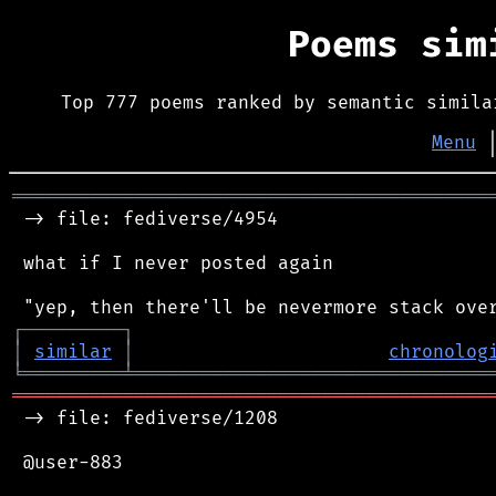
Poems si
Top 777 poems ranked by semantic simila
Menu
═══════════════════════════════════════════
 -> file: fediverse/4954

 what if I never posted again

┌
─
─
─
─
─
─
─
─
─
┐
│
similar
│
chronolog
╘
═════════
╧
════════════════════════════════
═══════════════════════════════════════════
 -> file: fediverse/1208

 @user-883
