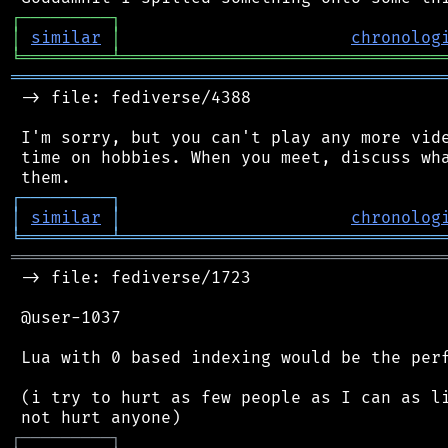
┌
─
─
─
─
─
─
─
─
─
┐
│
similar
│
chronolog
╘
═════════
╧
════════════════════════════════
═══════════════════════════════════════════
 -> file: fediverse/4388

 I'm sorry, but you can't play any more vide
 time on hobbies. When you meet, discuss wha
┌
─
─
─
─
─
─
─
─
─
┐
│
similar
│
chronolog
╘
═════════
╧
════════════════════════════════
═══════════════════════════════════════════
 -> file: fediverse/1723

 @user-1037

 Lua with 0 based indexing would be the perf
 (i try to hurt as few people as I can as li
┌
─
─
─
─
─
─
─
─
─
┐