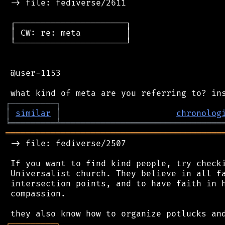
 -> file: fediverse/2611

 ┌──────────────────────┐

 │ CW: re: meta         │

 └──────────────────────┘

 @user-1153

┌
─
─
─
─
─
─
─
─
─
┐
│
similar
│
chronolog
╘
═════════
╧
════════════════════════════════
═══════════════════════════════════════════
 -> file: fediverse/2507

 If you want to find kind people, try checki
 Universalist church. They believe in all fa
 intersection points, and to have faith in h
 compassion.

┌
─
─
─
─
─
─
─
─
─
┐