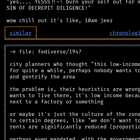
 "yes.... YESSS!!~! burn your self out for m
 SIN OF DECREPIT DILIGENCE!"

┌
─
─
─
─
─
─
─
─
─
┐
│
similar
│
chronolog
╘
═════════
╧
════════════════════════════════
╔
══════════════════════════════════════════
║
║
║
║
║
║
║
║
║
║
║
║
║
║
║