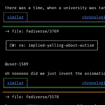
┌
─
─
─
─
─
─
─
─
─
┐
│
similar
│
chronolog
╘
═════════
╧
════════════════════════════════
═══════════════════════════════════════════
 -> file: fediverse/3769

 ┌──────────────────────────────────────┐

 │ CW: re: implied-yelling-about-autism │

 └──────────────────────────────────────┘

 @user-1589

┌
─
─
─
─
─
─
─
─
─
┐
│
similar
│
chronolog
╘
═════════
╧
════════════════════════════════
═══════════════════════════════════════════
 -> file: fediverse/5578
