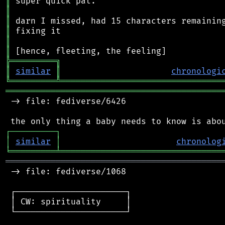
║
║
║
║
║
║
╠
═
═
═
═
═
═
═
═
═
╗
║
similar
║
chronologi
╚
═════════
╩
════════════════════════════════
═══════════════════════════════════════════
 -> file: fediverse/6426

┌
─
─
─
─
─
─
─
─
─
┐
│
similar
│
chronolog
╘
═════════
╧
════════════════════════════════
═══════════════════════════════════════════
 -> file: fediverse/1068

 ┌──────────────────────┐

 │ CW: spirituality     │

 └──────────────────────┘
