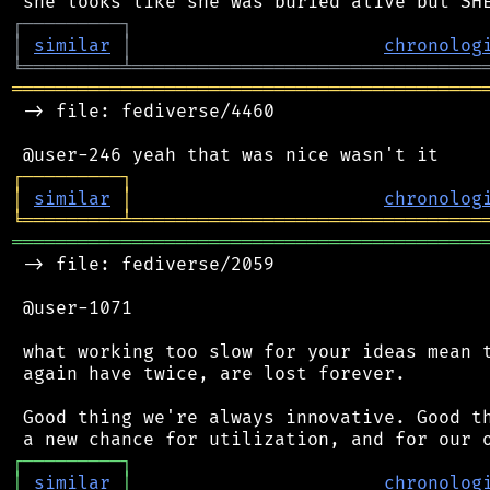
┌
─
─
─
─
─
─
─
─
─
┐
│
similar
│
chronolog
╘
═════════
╧
════════════════════════════════
═══════════════════════════════════════════
 -> file: fediverse/4460

┌
─
─
─
─
─
─
─
─
─
┐
│
similar
│
chronolog
╘
═════════
╧
════════════════════════════════
═══════════════════════════════════════════
 -> file: fediverse/2059

 @user-1071

 what working too slow for your ideas mean t
 again have twice, are lost forever.

 Good thing we're always innovative. Good th
┌
─
─
─
─
─
─
─
─
─
┐
│
similar
│
chronolog