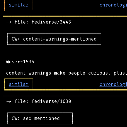
│
similar
│
chronolog
╘
═════════
╧
════════════════════════════════
═══════════════════════════════════════════
 -> file: fediverse/3443

 ┌────────────────────────────────┐

 │ CW: content-warnings-mentioned │

 └────────────────────────────────┘

 @user-1535

┌
─
─
─
─
─
─
─
─
─
┐
│
similar
│
chronolog
╘
═════════
╧
════════════════════════════════
═══════════════════════════════════════════
 -> file: fediverse/1630

 ┌──────────────────────┐

 │ CW: sex mentioned    │

 └──────────────────────┘
