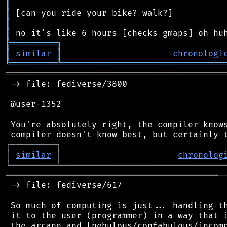
║
║
║
║
╠
═
═
═
═
═
═
═
═
═
╗
║
similar
║
chronologi
╚
═════════
╩
════════════════════════════════
═══════════════════════════════════════════
 -> file: fediverse/3800

 @user-1352

 You're absolutely right, the compiler knows
┌
─
─
─
─
─
─
─
─
─
┐
│
similar
│
chronolog
╘
═════════
╧
════════════════════════════════
══════════════════════════════════════════
─
 -> file: fediverse/617

 So much of computing is just... handling th
 it to the user (programmer) in a way that i
 the arcane and [nebulous/confabulous/incomp