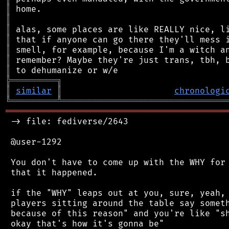
║
║
║
║
║
║
║
╠
═
═
═
═
═
═
═
═
═
╗
║
similar
║
chronologi
╚
═════════
╩
════════════════════════════════
═══════════════════════════════════════════
 -> file: fediverse/2643

 @user-1292

 You don't have to come up with the WHY for 
 that it happened.

 if the "WHY" leaps out at you, sure, yeah, 
 players sitting around the table say someth
 because of this reason" and you're like "sh