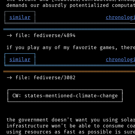
┌
─
─
─
─
─
─
─
─
─
┐
│
similar
│
chronolog
╘
═════════
╧
═══════════════════════════════
═══════════════════════════════════════════
 -> file: fediverse/4894

┌
─
─
─
─
─
─
─
─
─
┐
│
similar
│
chronolog
╘
═════════
╧
════════════════════════════════
═══════════════════════════════════════════
 -> file: fediverse/3082

 ┌─────────────────────────────────────┐

 │ CW: states-mentioned-climate-change │

 └─────────────────────────────────────┘

 the government doesn't want you using solar
 infrastructure won't be able to consume coa
 using resources as fast as possible is sure