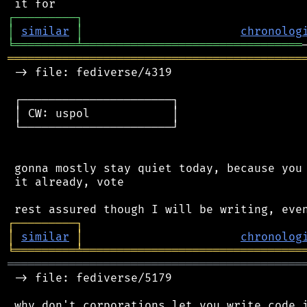
┌
─
─
─
─
─
─
─
─
─
┐
│
similar
│
chronolog
╘
═════════
╧
════════════════════════════════
═══════════════════════════════════════════
 -> file: fediverse/4319

 ┌──────────────────────┐

 │ CW: uspol            │

 └──────────────────────┘

 gonna mostly stay quiet today, because you 
 it already, vote

┌
─
─
─
─
─
─
─
─
─
┐
│
similar
│
chronolog
╘
═════════
╧
════════════════════════════════
═══════════════════════════════════════════
 -> file: fediverse/5179

 why don't corporations let you write code i