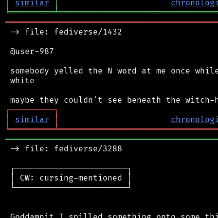
│
similar
│
chronolog
╘
═════════
╧
════════════════════════════════
═══════════════════════════════════════════
 -> file: fediverse/1432

 @user-987

 somebody yelled the N word at me once while
 white

┌
─
─
─
─
─
─
─
─
─
┐
│
similar
│
chronolog
╘
═════════
╧
════════════════════════════════
═══════════════════════════════════════════
 -> file: fediverse/3288

 ┌───────────────────────┐

 │ CW: cursing-mentioned │

 └───────────────────────┘
