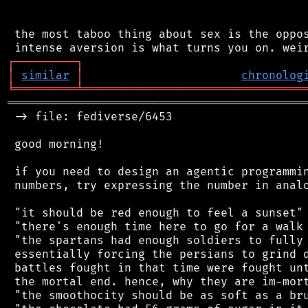
 the most taboo thing about sex is the oppos
┌
─
─
─
─
─
─
─
─
─
┐
│
similar
│
chronolog
╘
═════════
╧
════════════════════════════════
═══════════════════════════════════════════
 -> file: fediverse/6453

 good morning!

 if you need to design an agentic programmin
 numbers, try expressing the number in analo
 "it should be red enough to feel a sunset"

 "there's enough time here to go for a walk 
 "the spartans had enough soldiers to fully 
 essentially forcing the persians to grind d
 battles fought in that time were fought unt
 the mortal end. hence, why they are im-mort
 "the smoothocity should be as soft as a bru