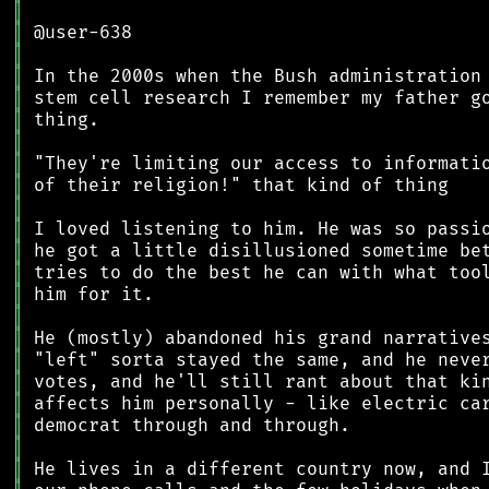
║
║
║
║
║
║
║
║
║
║
║
║
║
║
║
║
║
║
║
║
║
║