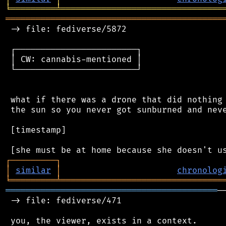
╘
═════════
╧
════════════════════════════════
═══════════════════════════════════════════
 -> file: fediverse/5872

 ┌────────────────────────┐

 │ CW: cannabis-mentioned │

 └────────────────────────┘

 what if there was a drone that did nothing 
 the sun so you never got sunburned and neve
 [timestamp]

┌
─
─
─
─
─
─
─
─
─
┐
│
similar
│
chronolog
╘
═════════
╧
════════════════════════════════
══════════════════════════════════════════
─
 -> file: fediverse/471

 you, the viewer, exists in a context.
