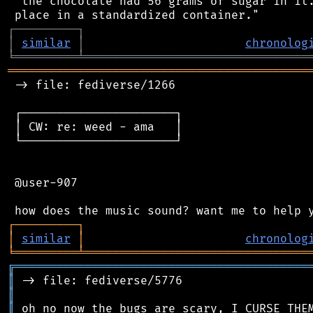
 "the chocolate had 56 grams of sugar in it.
┌
─
─
─
─
─
─
─
─
─
┐
│
similar
│
chronolog
╘
═════════
╧
════════════════════════════════
═══════════════════════════════════════════
 -> file: fediverse/1266

 ┌──────────────────────┐

 │ CW: re: weed - ama   │

 └──────────────────────┘

 @user-907

┌
─
─
─
─
─
─
─
─
─
┐
│
similar
│
chronolog
╘
═════════
╧
════════════════════════════════
╔
══════════════════════════════════════════
║
║
║