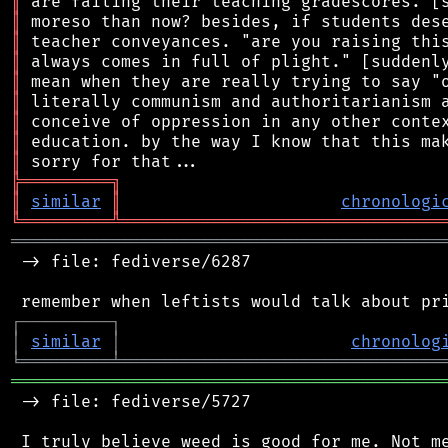
║
║
║
║
║
║
║
║
║
╠
═
═
═
═
═
═
═
═
═
╗
║
similar
║
chronologi
╚
═════════
╩
════════════════════════════════
═══════════════════════════════════════════
 -> file: fediverse/6287

┌
─
─
─
─
─
─
─
─
─
┐
│
similar
│
chronolog
╘
═════════
╧
════════════════════════════════
═══════════════════════════════════════════
 -> file: fediverse/5727
