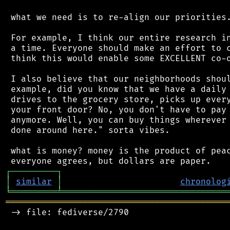
 what we need is to re-align our priorities.
 For example, I think our entire research in
 a time. Everyone should make an effort to c
 think this would enable some EXCELLENT co-o
 I also believe that our neighborhoods shoul
 example, did you know that we have a daily 
 drives to the grocery store, picks up every
 your front door? No, you don't have to pay 
 anymore. Well, you can buy things wherever 
 done around here." sorta vibes.

 what is money? money is the product of peac
┌
─
─
─
─
─
─
─
─
─
┐
│
similar
│
chronolog
╘
═════════
╧
════════════════════════════════
═══════════════════════════════════════════
 -> file: fediverse/2790
