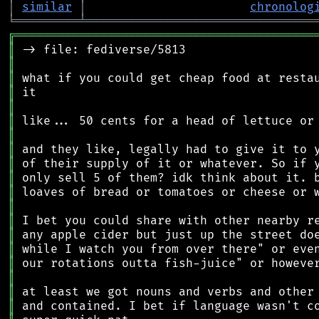
│
similar
│
chronolog
╘
═════════
╧
════════════════════════════════
╔
══════════════════════════════════════════
║
║
║
║
║
║
║
║
║
║
║
║
║
║
║
║
║
║
║