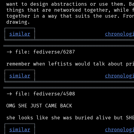
 want to design abstractions or use them. Ba
 things that are networked together, while f
 together in a way that suits the user. Fron
┌
─
─
─
─
─
─
─
─
─
┐
│
similar
│
chronolog
╘
═════════
╧
════════════════════════════════
═══════════════════════════════════════════
 -> file: fediverse/6287

┌
─
─
─
─
─
─
─
─
─
┐
│
similar
│
chronolog
╘
═════════
╧
════════════════════════════════
═══════════════════════════════════════════
 -> file: fediverse/4508

 OMG SHE JUST CAME BACK

┌
─
─
─
─
─
─
─
─
─
┐
│
similar
│
chronolog