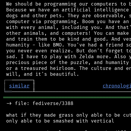
 We should be programming our computers to b
 Because we have an artificial intelligence 
 dogs and other pets. They are observable, s
 computer via programming. Boom you have an 
 with every animal, including you. And that'
 other animals, and computers! You can make 
 and train them to be kind and good. And ver
 humanity - like BMO. You've had a friend so
 you never even realize. But don't forget to
 sad. I have to play with Zelda more. Also y
 precious piece of the puzzle, and humanity 
 or a treasured heirloom. The culture and en
┌
─
─
│
similar
 │                       
chronolog
╘
══
═══════════════════════════════════════════
 -> file: fediverse/3388

 what if they made grass only able to be cut
 only able to be smashed with vertical
