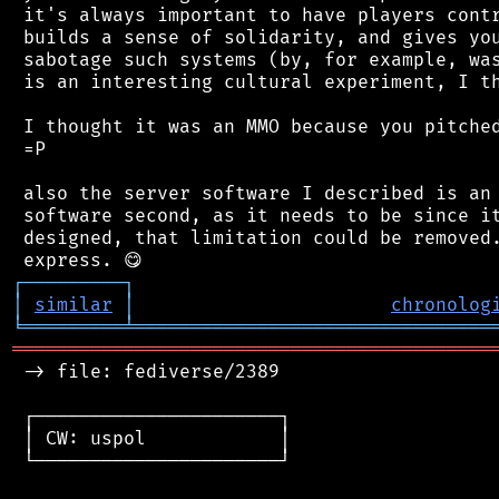
 it's always important to have players contr
 builds a sense of solidarity, and gives you
 sabotage such systems (by, for example, was
 is an interesting cultural experiment, I th
 I thought it was an MMO because you pitched
 =P

 also the server software I described is an 
 software second, as it needs to be since it
 designed, that limitation could be removed.
┌
─
─
─
─
─
─
─
─
─
┐
│
similar
│
chronolog
╘
═════════
╧
════════════════════════════════
═══════════════════════════════════════════
 -> file: fediverse/2389

 ┌──────────────────────┐

 │ CW: uspol            │

 └──────────────────────┘
