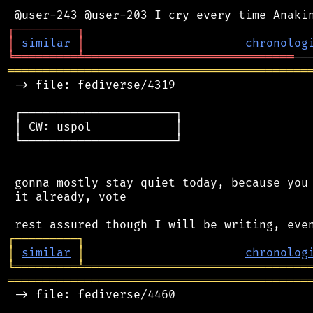
┌
─
─
─
─
─
─
─
─
─
┐
│
similar
│
chronolog
╘
═════════
╧
══════════════════════════════
═══════════════════════════════════════════
 -> file: fediverse/4319

 ┌──────────────────────┐

 │ CW: uspol            │

 └──────────────────────┘

 gonna mostly stay quiet today, because you 
 it already, vote

┌
─
─
─
─
─
─
─
─
─
┐
│
similar
│
chronolog
╘
═════════
╧
════════════════════════════════
═══════════════════════════════════════════
 -> file: fediverse/4460
