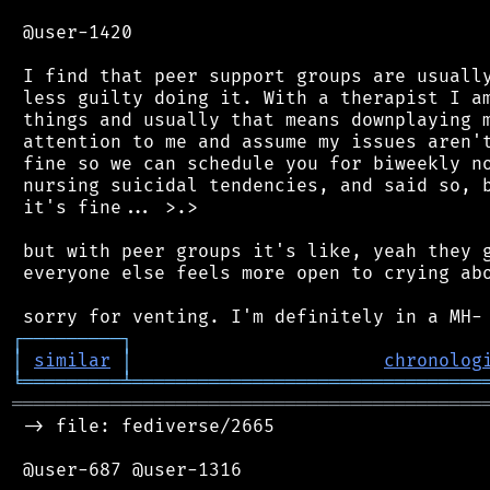
 @user-1420

 I find that peer support groups are usually
 less guilty doing it. With a therapist I am
 things and usually that means downplaying m
 attention to me and assume my issues aren't
 fine so we can schedule you for biweekly no
 nursing suicidal tendencies, and said so, b
 it's fine... >.>

 but with peer groups it's like, yeah they g
 everyone else feels more open to crying abo
┌
─
─
─
─
─
─
─
─
─
┐
│
similar
│
chronolog
╘
═════════
╧
════════════════════════════════
═══════════════════════════════════════════
 -> file: fediverse/2665

 @user-687 @user-1316
