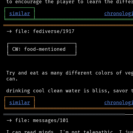
┌
─
─
─
─
─
─
─
─
─
┐
│
similar
│
chronolog
╘
═════════
╧
════════════════════════════════
═══════════════════════════════════════════
 -> file: fediverse/1917

 ┌──────────────────────┐

 │ CW: food-mentioned   │

 └──────────────────────┘

 Try and eat as many different colors of veg
 can.

┌
─
─
─
─
─
─
─
─
─
┐
│
similar
│
chronolog
╘
═════════
╧
════════════════════════════════
═════════════════════════════════════════
──
 -> file: messages/101

 I can read minds. I'm not telepathic, I jus