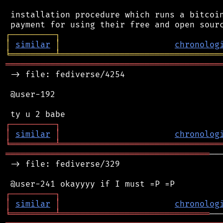
 installation procedure which runs a bitcoin
┌
─
─
─
─
─
─
─
─
─
┐
│
similar
│
chronolog
╘
═════════
╧
════════════════════════════════
═══════════════════════════════════════════
 -> file: fediverse/4254

 @user-192

┌
─
─
─
─
─
─
─
─
─
┐
│
similar
│
chronolog
╘
═════════
╧
════════════════════════════════
═════════════════════════════════════════
──
 -> file: fediverse/329

┌
─
─
─
─
─
─
─
─
─
┐
│
similar
│
chronolog
╘
═════════
╧
══════════════════════════════