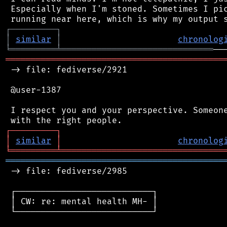
 Especially when I'm stoned. Sometimes I pic
┌
─
─
─
─
─
─
─
─
─
┐
│
similar
│
chronolog
╘
═════════
╧
══════════════════════════════
═══════════════════════════════════════════
 -> file: fediverse/2921

 @user-1387

 I respect you and your perspective. Someone
┌
─
─
─
─
─
─
─
─
─
┐
│
similar
│
chronolog
╘
═════════
╧
════════════════════════════════
═══════════════════════════════════════════
 -> file: fediverse/2985

 ┌───────────────────────────┐

 │ CW: re: mental health MH- │

 └───────────────────────────┘
