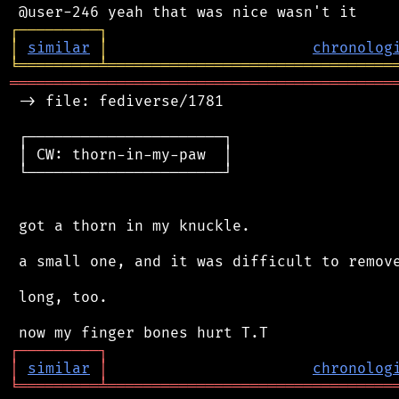
┌
─
─
─
─
─
─
─
─
─
┐
│
similar
│
chronolog
╘
═════════
╧
════════════════════════════════
═══════════════════════════════════════════
 -> file: fediverse/1781

 ┌──────────────────────┐

 │ CW: thorn-in-my-paw  │

 └──────────────────────┘

 got a thorn in my knuckle.

 a small one, and it was difficult to remove
 long, too.

┌
─
─
─
─
─
─
─
─
─
┐
│
similar
│
chronolog
╘
═════════
╧
════════════════════════════════