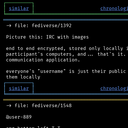
┌
─
─
─
─
─
─
─
─
─
┐
│
similar
│
chronolog
╘
═════════
╧
════════════════════════════════
═══════════════════════════════════════════
 -> file: fediverse/1392

 Picture this: IRC with images

 end to end encrypted, stored only locally i
 participant's computers, and... that's it. 
 communication application.

 everyone's "username" is just their public 
┌
─
─
─
─
─
─
─
─
─
┐
│
similar
│
chronolog
╘
═════════
╧
════════════════════════════════
═══════════════════════════════════════════
 -> file: fediverse/1548

 @user-889
