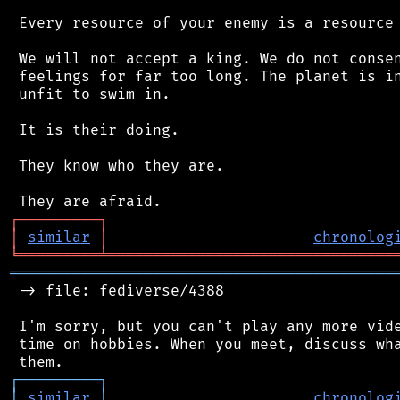
 Every resource of your enemy is a resource 
 We will not accept a king. We do not consen
 feelings for far too long. The planet is in
 unfit to swim in.

 It is their doing.

 They know who they are.

┌
─
─
─
─
─
─
─
─
─
┐
│
similar
│
chronolog
╘
═════════
╧
════════════════════════════════
═══════════════════════════════════════════
 -> file: fediverse/4388

 I'm sorry, but you can't play any more vide
 time on hobbies. When you meet, discuss wha
┌
─
─
─
─
─
─
─
─
─
┐
│
similar
│
chronolog