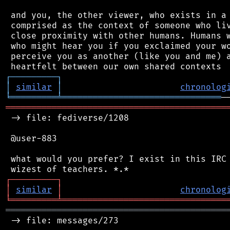
 and you, the other viewer, who exists in a 
 comprised as the context of someone who liv
 close proximity with other humans. Humans w
 who might hear you if you exclaimed your wo
 perceive you as another (like you and me) a
┌
─
─
─
─
─
─
─
─
─
┐
│
similar
│
chronolog
╘
═════════
╧
═══════════════════════════════
═══════════════════════════════════════════
 -> file: fediverse/1208

 @user-883

 what would you prefer? I exist in this IRC 
┌
─
─
─
─
─
─
─
─
─
┐
│
similar
│
chronolog
╘
═════════
╧
════════════════════════════════
═══════════════════════════════════════════
 -> file: messages/273
