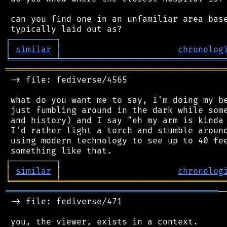
 can you find one in an unfamiliar area base
┌
─
─
─
─
─
─
─
─
─
┐
│
similar
│
chronolog
╘
═════════
╧
════════════════════════════════
═══════════════════════════════════════════
 -> file: fediverse/4565

 what do you want me to say, I'm doing my be
 just fumbling around in the dark while some
 and history) and I say "eh my arm is kinda 
 I'd rather light a torch and stumble around
 using modern technology to see up to 40 fee
┌
─
─
─
─
─
─
─
─
─
┐
│
similar
│
chronolog
╘
═════════
╧
════════════════════════════════
══════════════════════════════════════════
─
 -> file: fediverse/471

 you, the viewer, exists in a context.
