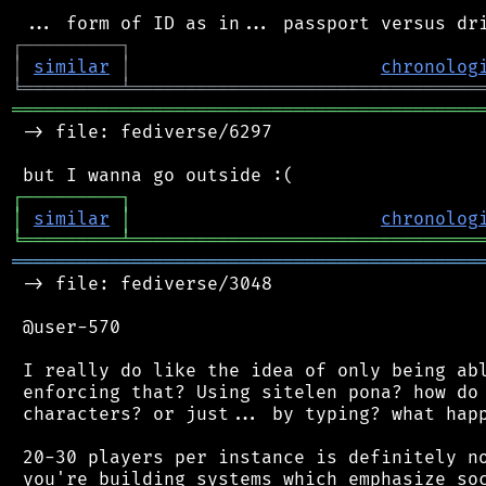
┌
─
─
─
─
─
─
─
─
─
┐
│
similar
│
chronolog
╘
═════════
╧
════════════════════════════════
═══════════════════════════════════════════
 -> file: fediverse/6297

┌
─
─
─
─
─
─
─
─
─
┐
│
similar
│
chronolog
╘
═════════
╧
════════════════════════════════
═══════════════════════════════════════════
 -> file: fediverse/3048

 @user-570

 I really do like the idea of only being abl
 enforcing that? Using sitelen pona? how do 
 characters? or just... by typing? what happ
 20-30 players per instance is definitely no
 you're building systems which emphasize soc