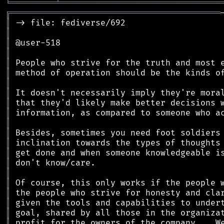
╘
═════════
╧
════════════════════════════════
╔
══════════════════════════════════════════
║
║
║
║
║
║
║
║
║
║
║
║
║
║
║
║
║
║
║
║
║