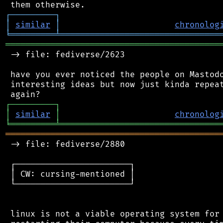
┌
─
─
─
─
─
─
─
─
─
┐
│
similar
│
chronolog
╘
═════════
╧
════════════════════════════════
═══════════════════════════════════════════
 -> file: fediverse/2623

 have you ever noticed the people on Mastodo
 interesting ideas but now just kinda repeat
┌
─
─
─
─
─
─
─
─
─
┐
│
similar
│
chronolog
╘
═════════
╧
════════════════════════════════
═══════════════════════════════════════════
 -> file: fediverse/2880

 ┌───────────────────────┐

 │ CW: cursing-mentioned │

 └───────────────────────┘

 linux is not a viable operating system for 