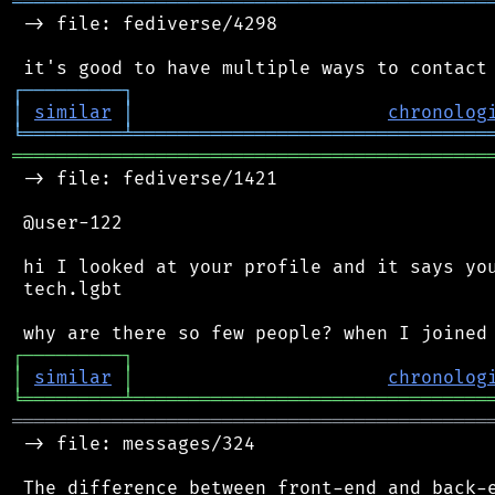
═══════════════════════════════════════════
 -> file: fediverse/4298

┌
─
─
─
─
─
─
─
─
─
┐
│
similar
│
chronolog
╘
═════════
╧
════════════════════════════════
═══════════════════════════════════════════
 -> file: fediverse/1421

 @user-122

 hi I looked at your profile and it says you
 tech.lgbt

┌
─
─
─
─
─
─
─
─
─
┐
│
similar
│
chronolog
╘
═════════
╧
════════════════════════════════
═══════════════════════════════════════════
 -> file: messages/324

 The difference between front-end and back-e