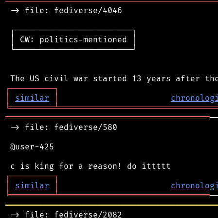
═══════════════════════════════════════════
 -> file: fediverse/4046

 ┌────────────────────────┐

 │ CW: politics-mentioned │

 └────────────────────────┘

┌
─
─
─
─
─
─
─
─
─
┐
│
similar
│
chronolog
╘
═════════
╧
════════════════════════════════
══════════════════════════════════════════
─
 -> file: fediverse/580

 @user-425

┌
─
─
─
─
─
─
─
─
─
┐
│
similar
│
chronolog
╘
═════════
╧
═══════════════════════════════
═══════════════════════════════════════════
 -> file: fediverse/2082
