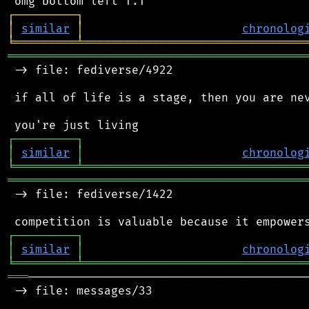
┌
─
─
─
─
─
─
─
─
─
┐
│
similar
│
chronolog
╘
═════════
╧
════════════════════════════════
═══════════════════════════════════════════
 -> file: fediverse/4922

 if all of life is a stage, then you are nev
┌
─
─
─
─
─
─
─
─
─
┐
│
similar
│
chronolog
╘
═════════
╧
════════════════════════════════
═══════════════════════════════════════════
 -> file: fediverse/1422

┌
─
─
─
─
─
─
─
─
─
┐
│
similar
│
chronolog
╘
═════════
╧
════════════════════════════════
═══
─────────────────────────────────────────
 -> file: messages/33
