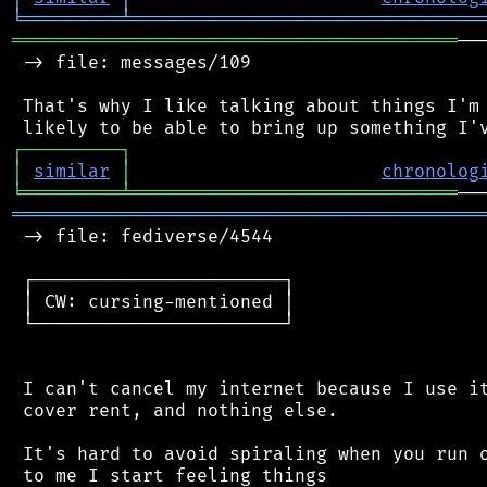
╘
═════════
╧
════════════════════════════════
═════════════════════════════════════════
──
 -> file: messages/109

 That's why I like talking about things I'm 
┌
─
─
─
─
─
─
─
─
─
┐
│
similar
│
chronolog
╘
═════════
╧
══════════════════════════════
═══════════════════════════════════════════
 -> file: fediverse/4544

 ┌───────────────────────┐

 │ CW: cursing-mentioned │

 └───────────────────────┘

 I can't cancel my internet because I use it
 cover rent, and nothing else.

 It's hard to avoid spiraling when you run o
 to me I start feeling things
