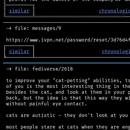
╠
═
═
═
═
═
═
═
═
═
╗
║
similar
║
chronologi
╚
═════════
╩
═══════════════════════════════
────────────────────────────────────────────
 -> file: messages/9

 https://www.ivpn.net/password/reset/3d76d4f
┌─────────┐                                 
│ 
similar
 │                       
chronolog
═══════════════════════════════════════════
 -> file: fediverse/2618

 to improve your "cat-petting" abilities, tr
 of you is the most interesting thing in the
 besides the cat, and look at them in your p
 back, but the idea is that this way they wi
 without painful eye contact.

 cats are autistic - they don't look at you 
 most people stare at cats when they are eng