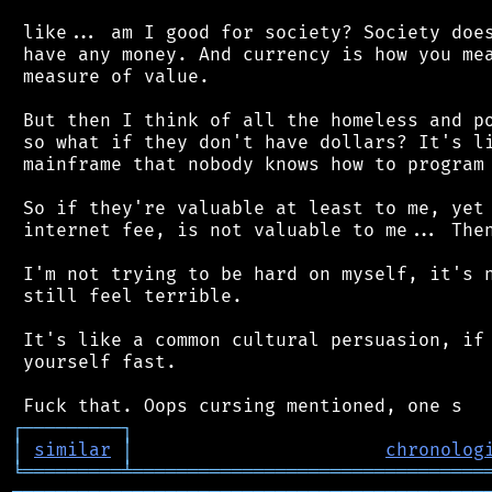
 like... am I good for society? Society does
 have any money. And currency is how you mea
 measure of value.

 But then I think of all the homeless and po
 so what if they don't have dollars? It's li
 mainframe that nobody knows how to program 
 So if they're valuable at least to me, yet 
 internet fee, is not valuable to me... Then
 I'm not trying to be hard on myself, it's n
 still feel terrible.

 It's like a common cultural persuasion, if 
 yourself fast.

┌
─
─
─
─
─
─
─
─
─
┐
│
similar
│
chronolog
╘
═════════
╧
════════════════════════════════