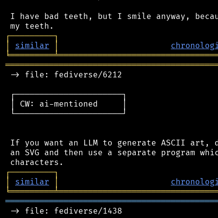
 I have bad teeth, but I smile anyway, becau
┌
─
─
─
─
─
─
─
─
─
┐
│
similar
│
chronolog
╘
═════════
╧
════════════════════════════════
═══════════════════════════════════════════
 -> file: fediverse/6212

 ┌──────────────────────┐

 │ CW: ai-mentioned     │

 └──────────────────────┘

 If you want an LLM to generate ASCII art, d
 an SVG and then use a separate program whic
┌
─
─
─
─
─
─
─
─
─
┐
│
similar
│
chronolog
╘
═════════
╧
════════════════════════════════
═══════════════════════════════════════════
 -> file: fediverse/1438
