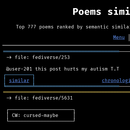
Poems sim
Top 777 poems ranked by semantic simila
Menu
════════════════════════════════════════
───
 -> file: fediverse/253

┌
─
─
─
─
─
─
─
─
─
┐
│
similar
│
chronolog
╘
═════════
╧
═════════════════════════════
═══════════════════════════════════════════
 -> file: fediverse/5631

 ┌──────────────────────┐

 │ CW: cursed-maybe     │

 └──────────────────────┘
