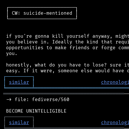
 ┌───────────────────────┐

 │ CW: suicide-mentioned │

 └───────────────────────┘

 if you're gonna kill yourself anyway, might
 you believe in. Ideally the kind that requi
 opportunities to make friends or forge comm
 you.

 honestly, what do you have to lose? sure it
┌
─
─
─
─
─
─
─
─
─
┐
│
similar
│
chronolog
╘
═════════
╧
════════════════════════════════
══════════════════════════════════════════
─
 -> file: fediverse/560

┌
─
─
─
─
─
─
─
─
─
┐
│
similar
│
chronolog
╘
═════════
╧
═══════════════════════════════