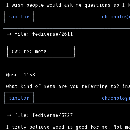
┌
─
─
─
─
─
─
─
─
─
┐
│
similar
│
chronolog
╘
═════════
╧
════════════════════════════════
═══════════════════════════════════════════
 -> file: fediverse/2611

 ┌──────────────────────┐

 │ CW: re: meta         │

 └──────────────────────┘

 @user-1153

┌
─
─
─
─
─
─
─
─
─
┐
│
similar
│
chronolog
╘
═════════
╧
════════════════════════════════
═══════════════════════════════════════════
 -> file: fediverse/5727
