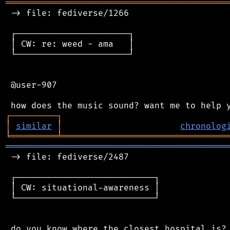
═══════════════════════════════════════════
 -> file: fediverse/1266

 ┌──────────────────────┐

 │ CW: re: weed - ama   │

 └──────────────────────┘

 @user-907

┌
─
─
─
─
─
─
─
─
─
┐
│
similar
│
chronolog
╘
═════════
╧
════════════════════════════════
═══════════════════════════════════════════
 -> file: fediverse/2487

 ┌───────────────────────────┐

 │ CW: situational-awareness │

 └───────────────────────────┘

 do you know where the closest hospital is? 