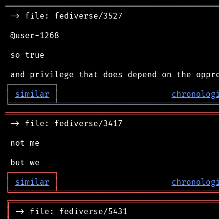
═══════════════════════════════════════════
 -> file: fediverse/3527

 @user-1268

 so true

┌
─
─
─
─
─
─
─
─
─
┐
│
similar
│
chronolog
╘
═════════
╧
════════════════════════════════
═══════════════════════════════════════════
 -> file: fediverse/3417

 not me

┌
─
─
─
─
─
─
─
─
─
┐
│
similar
│
chronolog
╘
═════════
╧
════════════════════════════════
╔
══════════════════════════════════════════
║