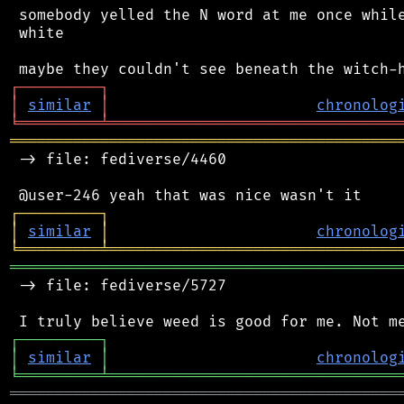
 somebody yelled the N word at me once while
 white

┌
─
─
─
─
─
─
─
─
─
┐
│
similar
│
chronolog
╘
═════════
╧
════════════════════════════════
═══════════════════════════════════════════
 -> file: fediverse/4460

┌
─
─
─
─
─
─
─
─
─
┐
│
similar
│
chronolog
╘
═════════
╧
════════════════════════════════
═══════════════════════════════════════════
 -> file: fediverse/5727

┌
─
─
─
─
─
─
─
─
─
┐
│
similar
│
chronolog
╘
═════════
╧
════════════════════════════════
═══════════════════════════════════════════