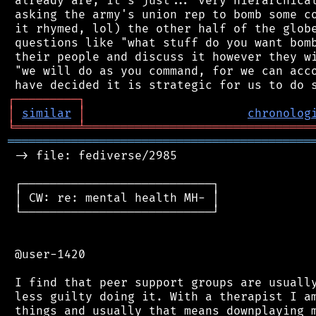
 already are, it's just... very hierarchical
 asking the army's union rep to bomb some co
 it rhymed, lol) the other half of the globe
 questions like "what stuff do you want bomb
 their people and discuss it however they wi
 "we will do as you command, for we can acco
┌
─
─
─
─
─
─
─
─
─
┐
│
similar
│
chronolog
╘
═════════
╧
════════════════════════════════
═══════════════════════════════════════════
 -> file: fediverse/2985

 ┌───────────────────────────┐

 │ CW: re: mental health MH- │

 └───────────────────────────┘

 @user-1420

 I find that peer support groups are usually
 less guilty doing it. With a therapist I am
 things and usually that means downplaying m