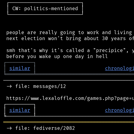
 ┌────────────────────────┐

 │ CW: politics-mentioned │

 └────────────────────────┘

 people are really going to work and living 
 next election won't bring about 30 years of
 smh that's why it's called a "precipice", y
┌
─
─
─
─
─
─
─
─
─
┐
│
similar
│
chronolog
╘
═════════
╧
════════════════════════════════
────────────────────────────────────────────
 -> file: messages/12

 https://www.lexaloffle.com/games.php?page=u
┌─────────┐                                 
│ 
similar
 │                       
chronolog
═══════════════════════════════════════════
 -> file: fediverse/2082
