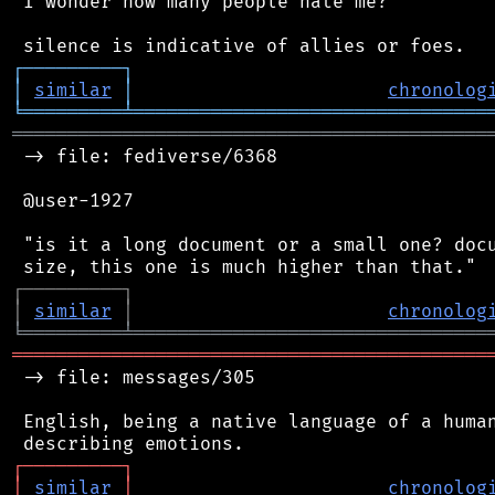
 I wonder how many people hate me?

┌
─
─
─
─
─
─
─
─
─
┐
│
similar
│
chronolog
╘
═════════
╧
════════════════════════════════
═══════════════════════════════════════════
 -> file: fediverse/6368

 @user-1927

 "is it a long document or a small one? docu
┌
─
─
─
─
─
─
─
─
─
┐
│
similar
│
chronolog
╘
═════════
╧
════════════════════════════════
═══════════════════════════════════════════
 -> file: messages/305

 English, being a native language of a human
┌
─
─
─
─
─
─
─
─
─
┐
│
similar
│
chronolog