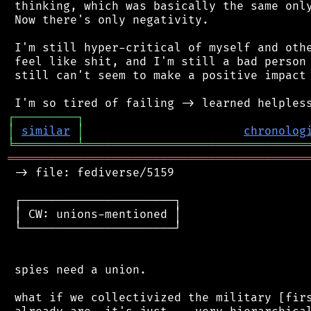
 thinking, which was basically the same only
 Now there's only negativity.

 I'm still hyper-critical of myself and othe
 feel like shit, and I'm still a bad person 
 still can't seem to make a positive impact 
┌
─
─
─
─
─
─
─
─
─
┐
│
similar
│
chronolog
╘
═════════
╧
════════════════════════════════
═══════════════════════════════════════════
 -> file: fediverse/5159

 ┌──────────────────────┐

 │ CW: unions-mentioned │

 └──────────────────────┘

 spies need a union.

 what if we collectivized the military [firs