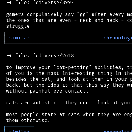
 -> file: fediverse/3992

 gamers compulsively say "gg" after every ma
 the ones that are even - neck and neck - co
┌
─
─
─
─
─
─
─
─
─
┐
│
similar
│
chronolog
╘
═════════
╧
════════════════════════════════
═══════════════════════════════════════════
 -> file: fediverse/2618

 to improve your "cat-petting" abilities, tr
 of you is the most interesting thing in the
 besides the cat, and look at them in your p
 back, but the idea is that this way they wi
 without painful eye contact.

 cats are autistic - they don't look at you 
 most people stare at cats when they are eng
┌
─
─
─
─
─
─
─
─
─
┐