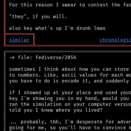
║
║
║
║
║
╠
═
═
═
═
═
═
═
═
═
╗
║
similar
║
chronologi
╚
═════════
╩
════════════════════════════════
╔
══════════════════════════════════════════
║
║
║
║
║
║
║
║
║
║
║
║
║