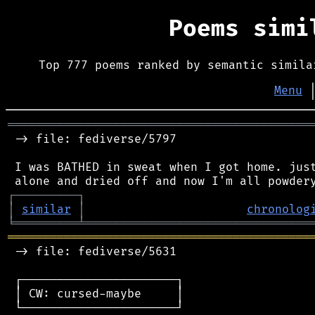
Poems sim
Top 777 poems ranked by semantic simila
Menu
═══════════════════════════════════════════
 -> file: fediverse/5797

 I was BATHED in sweat when I got home. just
┌
─
─
─
─
─
─
─
─
─
┐
│
similar
│
chronolog
╘
═════════
╧
════════════════════════════════
═══════════════════════════════════════════
 -> file: fediverse/5631

 ┌──────────────────────┐

 │ CW: cursed-maybe     │

 └──────────────────────┘
