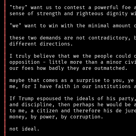
║
║
║
║
║
║
║
║
║
║
║
║
║
║
║
║
║
║
║
║
║
║
║