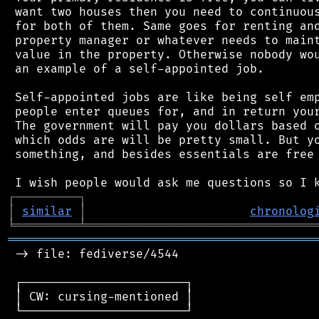
 want two houses then you need to continuous
 for both of them. Same goes for renting and
 property manager or whatever needs to maint
 value in the property. Otherwise nobody wou
 an example of a self-appointed job.

 Self-appointed jobs are like being self emp
 people enter queues for, and in return your
 The government will pay you dollars based o
 which odds are will be pretty small. But yo
 something, and besides essentials are free 
┌
─
─
─
─
─
─
─
─
─
┐
│
similar
│
chronolog
╘
═════════
╧
════════════════════════════════
═══════════════════════════════════════════
 -> file: fediverse/4544

 ┌───────────────────────┐

 │ CW: cursing-mentioned │

 └───────────────────────┘
