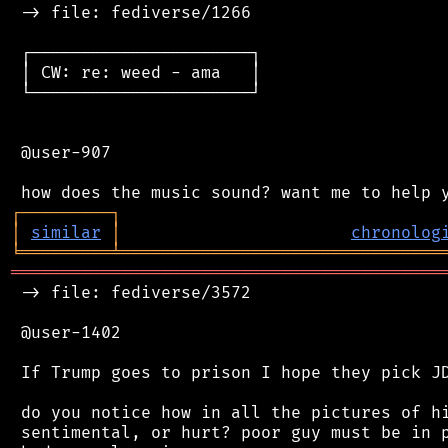
 -> file: fediverse/1266

 ┌──────────────────────┐

 │ CW: re: weed - ama   │

 └──────────────────────┘

 @user-907

┌
─
─
─
─
─
─
─
─
─
┐
│
similar
│
chronolog
╘
═════════
╧
════════════════════════════════
═══════════════════════════════════════════
 -> file: fediverse/3572

 @user-1402

 If Trump goes to prison I hope they pick JD
 do you notice how in all the pictures of hi
 sentimental, or hurt? poor guy must be in p