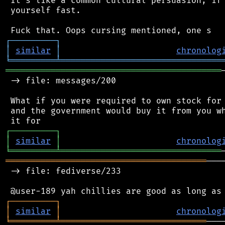
 It's like a common cultural persuasion, if 
 yourself fast.

┌
─
─
─
─
─
─
─
─
─
┐
│
similar
│
chronolog
╘
═════════
╧
════════════════════════════════
═══════════════════════════════════════════
 -> file: messages/200

 What if you were required to own stock for 
 and the government would buy it from you wh
┌
─
─
─
─
─
─
─
─
─
┐
│
similar
│
chronolog
╘
═════════
╧
════════════════════════════════
════════════════════════════════════════
───
 -> file: fediverse/233

┌
─
─
─
─
─
─
─
─
─
┐
│
similar
│
chronolog
╘
═════════
╧
═════════════════════════════