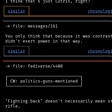
┌
─
─
─
─
─
─
─
─
─
┐
│
similar
│
chronolog
╘
═════════
╧
════════════════════════════════
═══════════════════════════════════════════
 -> file: messages/161

 You only think that because it was contrast
┌
─
─
─
─
─
─
─
─
─
┐
│
similar
│
chronolog
╘
═════════
╧
════════════════════════════════
═══════════════════════════════════════════
 -> file: fediverse/4408

 ┌─────────────────────────────┐

 │ CW: politics-guns-mentioned │

 └─────────────────────────────┘

 "Fighting back" doesn't necessarily mean st
 rifle.
