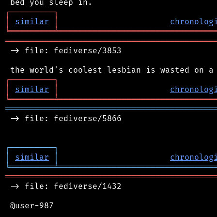
┌
─
─
─
─
─
─
─
─
─
┐
│
similar
│
chronolog
╘
═════════
╧
════════════════════════════════
═══════════════════════════════════════════
 -> file: fediverse/3853

┌
─
─
─
─
─
─
─
─
─
┐
│
similar
│
chronolog
╘
═════════
╧
════════════════════════════════
═══════════════════════════════════════════
 -> file: fediverse/5866

┌
─
─
─
─
─
─
─
─
─
┐
│
similar
│
chronolog
╘
═════════
╧
════════════════════════════════
═══════════════════════════════════════════
 -> file: fediverse/1432

 @user-987
