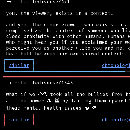
 -> file: fediverse/471

 you, the viewer, exists in a context.

 and you, the other viewer, who exists in a 
 comprised as the context of someone who liv
 close proximity with other humans. Humans w
 who might hear you if you exclaimed your wo
 perceive you as another (like you and me) a
┌
─
─
─
─
─
─
─
─
─
┐
│
similar
│
chronolog
╘
═════════
╧
═══════════════════════════════
═══════════════════════════════════════════
 -> file: fediverse/1545

 What if we 🥺🥹 took all the bullies from hi
 all the power 🎩 🏭 by failing them upward ⬆
┌
─
─
─
─
─
─
─
─
─
┐
│
similar
│
chronolog
╘
═════════
╧
════════════════════════════════