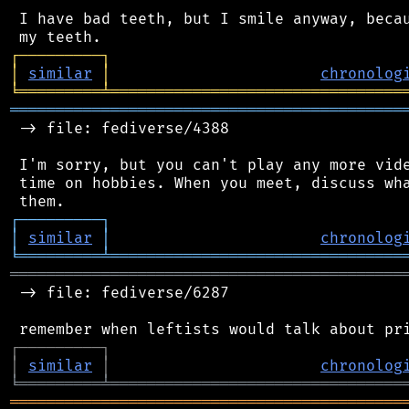
 I have bad teeth, but I smile anyway, becau
┌
─
─
─
─
─
─
─
─
─
┐
│
similar
│
chronolog
╘
═════════
╧
════════════════════════════════
═══════════════════════════════════════════
 -> file: fediverse/4388

 I'm sorry, but you can't play any more vide
 time on hobbies. When you meet, discuss wha
┌
─
─
─
─
─
─
─
─
─
┐
│
similar
│
chronolog
╘
═════════
╧
════════════════════════════════
═══════════════════════════════════════════
 -> file: fediverse/6287

┌
─
─
─
─
─
─
─
─
─
┐
│
similar
│
chronolog
╘
═════════
╧
════════════════════════════════
═══════════════════════════════════════════