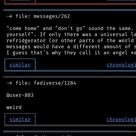
╘
═════════
╧
════════════════════════════════
═══════════════════════════════════════════
 -> file: messages/262

 "come home" and "don't go" sound the same. 
 yourself". If only there was a universal la
 refridgerator (or other parts of the world 
 messages would have a different amount of s
┌
─
─
─
─
─
─
─
─
─
┐
│
similar
│
chronolog
╘
═════════
╧
════════════════════════════════
═══════════════════════════════════════════
 -> file: fediverse/1284

 @user-883

┌
─
─
─
─
─
─
─
─
─
┐
│
similar
│
chronolog
╘
═════════
╧
════════════════════════════════
══════════════════════════════════════════
─