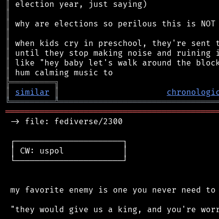
║
║
║
║
║
║
║
║
╠
═
═
═
═
═
═
═
═
═
╗
║
similar
║
chronologi
╚
═════════
╩
════════════════════════════════
═══════════════════════════════════════════
 -> file: fediverse/2300

 ┌──────────────────────┐

 │ CW: uspol            │

 └──────────────────────┘

 my favorite enemy is one you never need to 