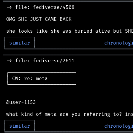
═══════════════════════════════════════════
 -> file: fediverse/4508

 OMG SHE JUST CAME BACK

┌
─
─
─
─
─
─
─
─
─
┐
│
similar
│
chronolog
╘
═════════
╧
════════════════════════════════
═══════════════════════════════════════════
 -> file: fediverse/2611

 ┌──────────────────────┐

 │ CW: re: meta         │

 └──────────────────────┘

 @user-1153

┌
─
─
─
─
─
─
─
─
─
┐
│
similar
│
chronolog
╘
═════════
╧
════════════════════════════════