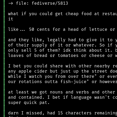
║
║
║
║
║
║
║
║
║
║
║
║
║
║
║
║
║
║
║
║
║
║