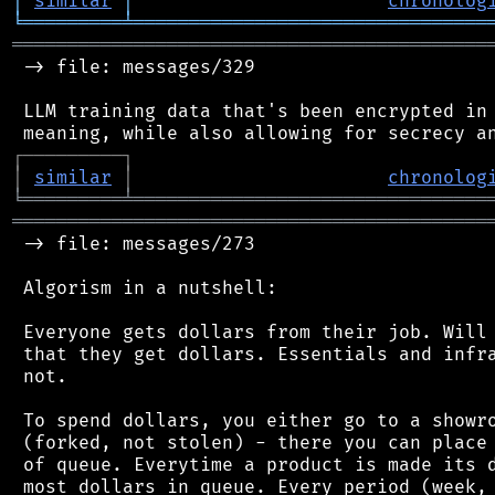
│
similar
│
chronolog
╘
═════════
╧
════════════════════════════════
═══════════════════════════════════════════
 -> file: messages/329

 LLM training data that's been encrypted in 
┌
─
─
─
─
─
─
─
─
─
┐
│
similar
│
chronolog
╘
═════════
╧
════════════════════════════════
═══════════════════════════════════════════
 -> file: messages/273

 Algorism in a nutshell:

 Everyone gets dollars from their job. Will 
 that they get dollars. Essentials and infra
 not.

 To spend dollars, you either go to a showro
 (forked, not stolen) - there you can place 
 of queue. Everytime a product is made its d
 most dollars in queue. Every period (week, 