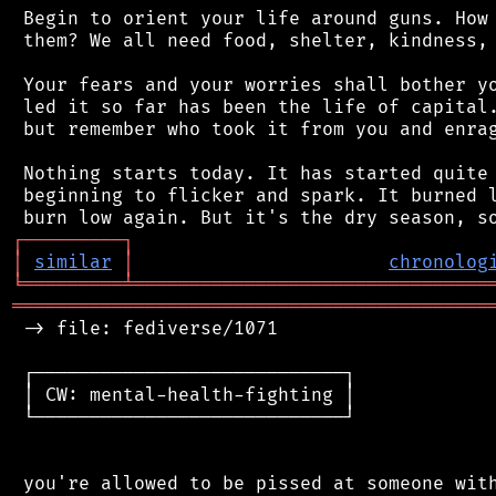
 Begin to orient your life around guns. How 
 them? We all need food, shelter, kindness, 
 Your fears and your worries shall bother yo
 led it so far has been the life of capital.
 but remember who took it from you and enrag
 Nothing starts today. It has started quite 
 beginning to flicker and spark. It burned l
┌
─
─
─
─
─
─
─
─
─
┐
│
similar
│
chronolog
╘
═════════
╧
════════════════════════════════
═══════════════════════════════════════════
 -> file: fediverse/1071

 ┌────────────────────────────┐

 │ CW: mental-health-fighting │

 └────────────────────────────┘

 you're allowed to be pissed at someone with