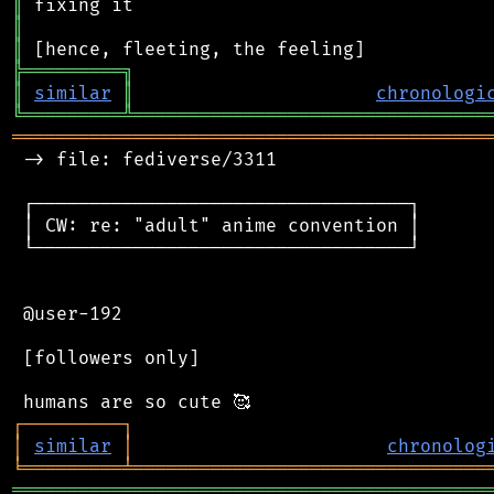
║
║
║
╠
═
═
═
═
═
═
═
═
═
╗
║
similar
║
chronologi
╚
═════════
╩
════════════════════════════════
═══════════════════════════════════════════
 -> file: fediverse/3311

 ┌──────────────────────────────────┐

 │ CW: re: "adult" anime convention │

 └──────────────────────────────────┘

 @user-192

 [followers only]

┌
─
─
─
─
─
─
─
─
─
┐
│
similar
│
chronolog
╘
═════════
╧
════════════════════════════════
═══════════════════════════════════════════