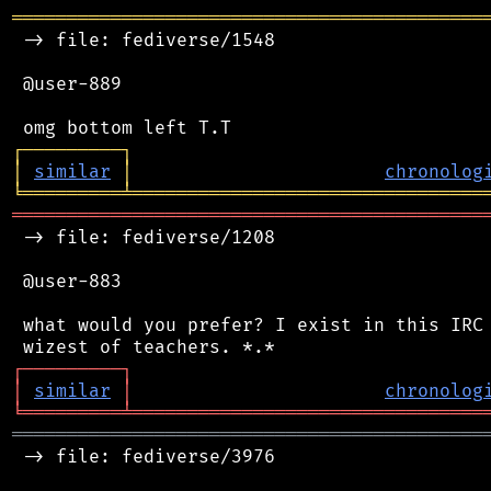
═══════════════════════════════════════════
 -> file: fediverse/1548

 @user-889

┌
─
─
─
─
─
─
─
─
─
┐
│
similar
│
chronolog
╘
═════════
╧
════════════════════════════════
═══════════════════════════════════════════
 -> file: fediverse/1208

 @user-883

 what would you prefer? I exist in this IRC 
┌
─
─
─
─
─
─
─
─
─
┐
│
similar
│
chronolog
╘
═════════
╧
════════════════════════════════
═══════════════════════════════════════════
 -> file: fediverse/3976
