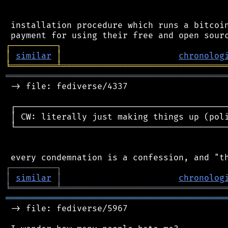
 installation procedure which runs a bitcoin
┌
─
─
─
─
─
─
─
─
─
┐
│
similar
│
chronolog
╘
═════════
╧
════════════════════════════════
═══════════════════════════════════════════
 -> file: fediverse/4337

 ┌──────────────────────────────────────────
 │ CW: literally just making things up (poli
 └──────────────────────────────────────────
┌
─
─
─
─
─
─
─
─
─
┐
│
similar
│
chronolog
╘
═════════
╧
════════════════════════════════
═══════════════════════════════════════════
 -> file: fediverse/5967
