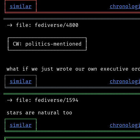
┌
─
─
─
─
─
─
─
─
─
┐
│
similar
│
chronolog
╘
═════════
╧
════════════════════════════════
═══════════════════════════════════════════
 -> file: fediverse/4800

 ┌────────────────────────┐

 │ CW: politics-mentioned │

 └────────────────────────┘

┌
─
─
─
─
─
─
─
─
─
┐
│
similar
│
chronolog
╘
═════════
╧
════════════════════════════════
═══════════════════════════════════════════
 -> file: fediverse/1594

┌
─
─
─
─
─
─
─
─
─
┐
│
similar
│
chronolog
╘
═════════
╧
════════════════════════════════
╔
══════════════════════════════════════════