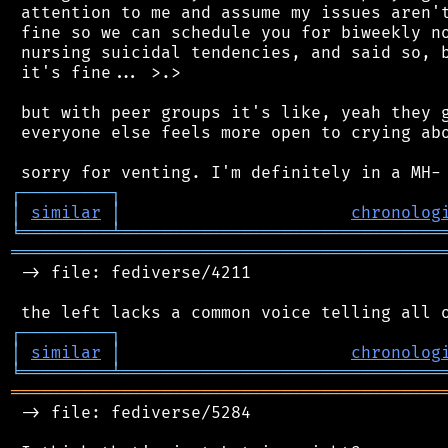
 attention to me and assume my issues aren't
 fine so we can schedule you for biweekly no
 nursing suicidal tendencies, and said so, b
 it's fine... >.>

 but with peer groups it's like, yeah they g
 everyone else feels more open to crying abo
┌
─
─
─
─
─
─
─
─
─
┐
│
similar
│
chronolog
╘
═════════
╧
════════════════════════════════
═══════════════════════════════════════════
 -> file: fediverse/4211

┌
─
─
─
─
─
─
─
─
─
┐
│
similar
│
chronolog
╘
═════════
╧
════════════════════════════════
═══════════════════════════════════════════
 -> file: fediverse/5284
