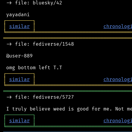
 -> file: bluesky/42

┌
─
─
─
─
─
─
─
─
─
┐
│
similar
│
chronolog
╘
═════════
╧
════════════════════════════════
═══════════════════════════════════════════
 -> file: fediverse/1548

 @user-889

┌
─
─
─
─
─
─
─
─
─
┐
│
similar
│
chronolog
╘
═════════
╧
════════════════════════════════
═══════════════════════════════════════════
 -> file: fediverse/5727

┌
─
─
─
─
─
─
─
─
─
┐
│
similar
│
chronolog
╘
═════════
╧
════════════════════════════════