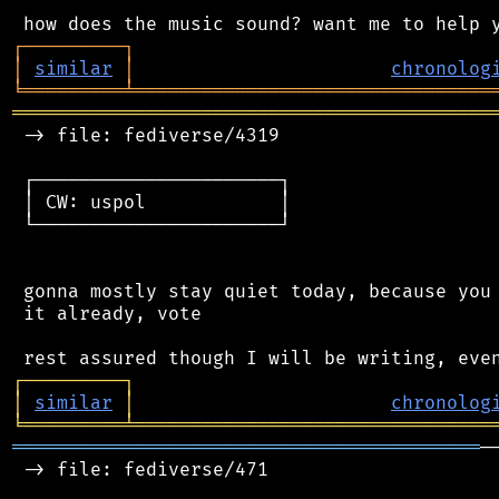
┌
─
─
─
─
─
─
─
─
─
┐
│
similar
│
chronolog
╘
═════════
╧
════════════════════════════════
═══════════════════════════════════════════
 -> file: fediverse/4319

 ┌──────────────────────┐

 │ CW: uspol            │

 └──────────────────────┘

 gonna mostly stay quiet today, because you 
 it already, vote

┌
─
─
─
─
─
─
─
─
─
┐
│
similar
│
chronolog
╘
═════════
╧
════════════════════════════════
══════════════════════════════════════════
─
 -> file: fediverse/471
