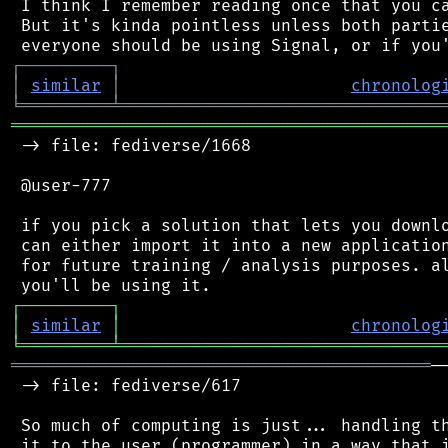
 I think I remember reading once that you ca
 But it's kinda pointless unless both partie
┌
─
─
─
─
─
─
─
─
─
┐
│
similar
│
chronolog
╘
═════════
╧
════════════════════════════════
═══════════════════════════════════════════
 -> file: fediverse/1668

 @user-777

 if you pick a solution that lets you downlo
 can either import it into a new application
 for future training / analysis purposes. al
┌
─
─
─
─
─
─
─
─
─
┐
│
similar
│
chronolog
╘
═════════
╧
════════════════════════════════
══════════════════════════════════════════
─
 -> file: fediverse/617

 So much of computing is just... handling th
 it to the user (programmer) in a way that i