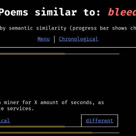
Poems similar to:
blee
by semantic similarity (progress bar shows c
Menu
│
Chronological
══════════════════════
──────────────────

 miner for X amount of seconds, as

ical
                       │ 
different
══════════════════════
═══════════════════════════════
─────────
