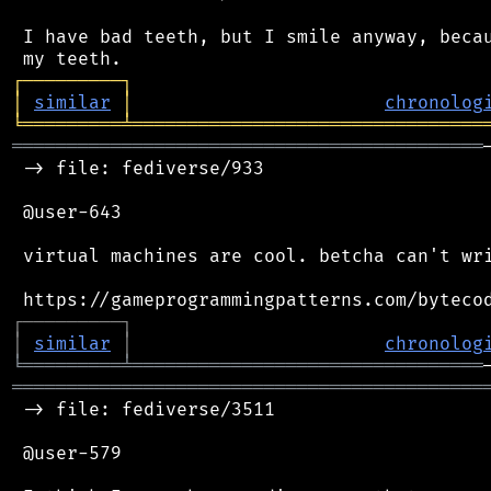
 I have bad teeth, but I smile anyway, becau
┌
─
─
─
─
─
─
─
─
─
┐
│
similar
│
chronolog
╘
═════════
╧
════════════════════════════════
═══════════════════════════════════════════
 -> file: fediverse/933

 @user-643

 virtual machines are cool. betcha can't wri
┌
─
─
─
─
─
─
─
─
─
┐
│
similar
│
chronolog
╘
═════════
╧
════════════════════════════════
═══════════════════════════════════════════
 -> file: fediverse/3511

 @user-579
