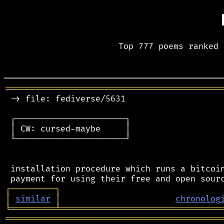
Top 777 poems ranked 
═══════════════════════════════════════════
 -> file: fediverse/5631

 ┌──────────────────────┐

 │ CW: cursed-maybe     │

 └──────────────────────┘

 installation procedure which runs a bitcoin
┌
─
─
─
─
─
─
─
─
─
┐
│
similar
│
chronolog
╘
═════════
╧
════════════════════════════════
═══════════════════════════════════════════