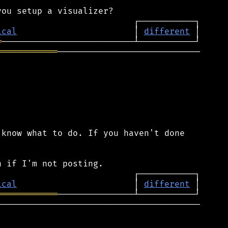
ical
                       │ 
different
═
════════════
────────────────────────────

know what to do. If you haven't done

ical
                       │ 
different
════════════
────────────────────────────────────────
